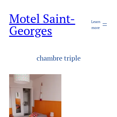
Aller
au
Motel Saint-
contenu
Learn
Georges
more
chambre triple