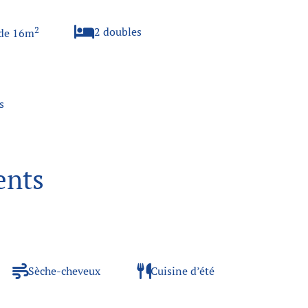
2
2 doubles
 de 16m
s
ents
Sèche-cheveux
Cuisine d’été