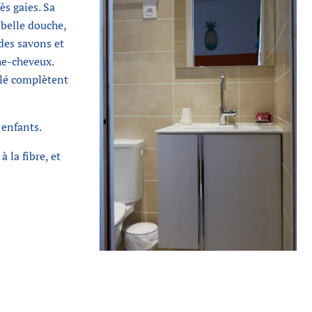
ès gaies. Sa
 belle douche,
des savons et
he-cheveux.
élé complètent
 enfants.
 la fibre, et