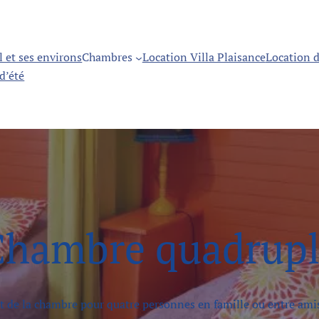
 et ses environs
Chambres
Location Villa Plaisance
Location d
d’été
Chambre quadrupl
t de la chambre pour quatre personnes en famille ou entre amis