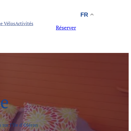
FR
e Vélos
Activités
Réserver
e
 sur l’île d’Oléron