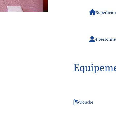
Superficie
4 personne
Equipem
Douche