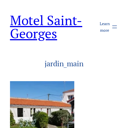
Aller
au
Motel Saint-
contenu
Learn
Georges
more
jardin_main