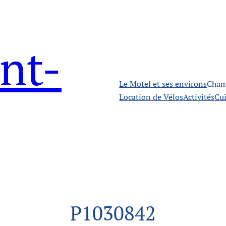
nt-
Le Motel et ses environs
Cham
Location de Vélos
Activités
Cui
P1030842